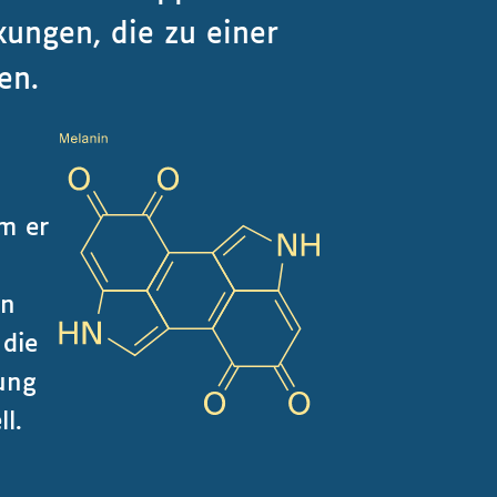
ungen, die zu einer
ren.
m er
en
 die
dung
l.