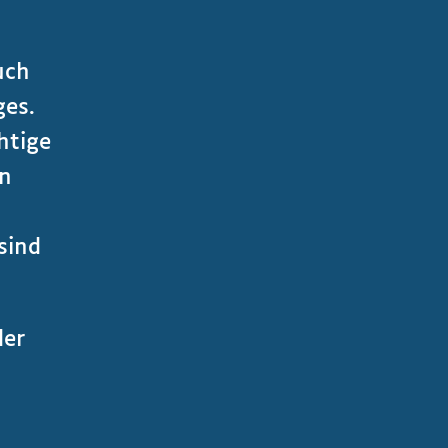
uch
ges.
htige
en
sind
der