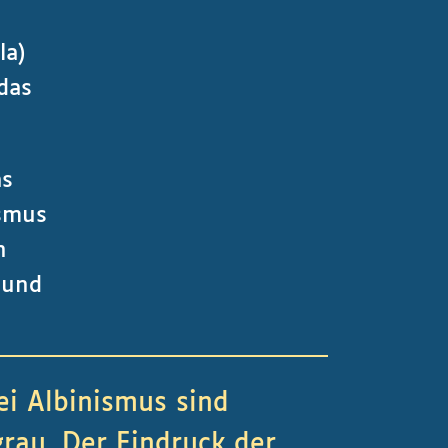
e
la)
 das
as
ismus
n
 und
ei Albinismus sind
grau. Der Eindruck der