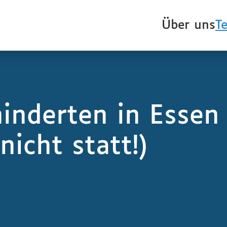
Über uns
T
inderten in Essen 
icht statt!)