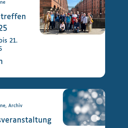
ine
treffen
25
is 21.
5
n
ne, Archiv
sveranstaltung