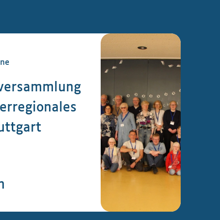
ine
tversammlung
erregionales
uttgart
n