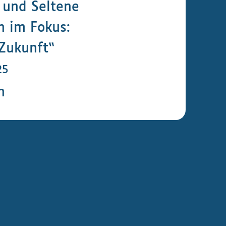
 und Seltene
n im Fokus:
Zukunft“
25
n