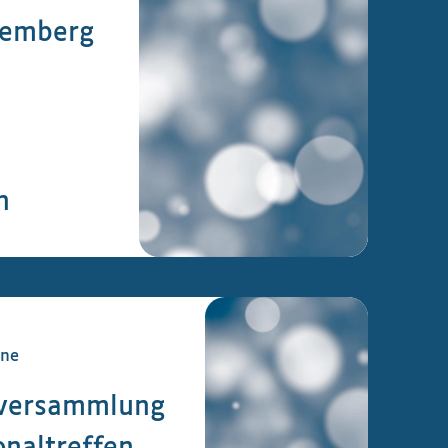
temberg
n
ine
tversammlung