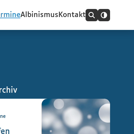
ermine
Albinismus
Kontakt
rchiv
ine
fen