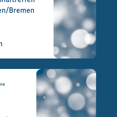
naltreffen
en/Bremen
n
ine