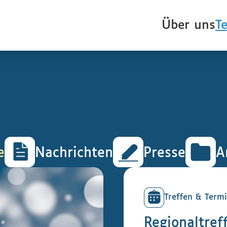
Über uns
T
e
Nachrichten
Presse
A
Treffen & Term
Regionaltref